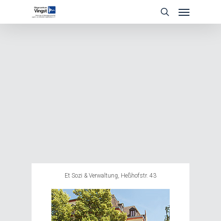
Skip
Menu
to
search
main
content
Et Sozi & Verwaltung, Heßhofstr. 43