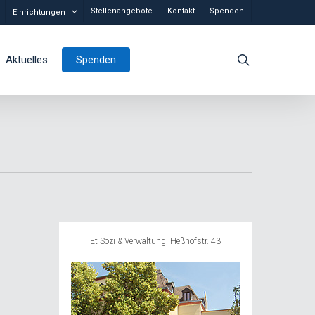
Stellenangebote
Kontakt
Spenden
Einrichtungen
search
Aktuelles
Spenden
Et Sozi & Verwaltung, Heßhofstr. 43