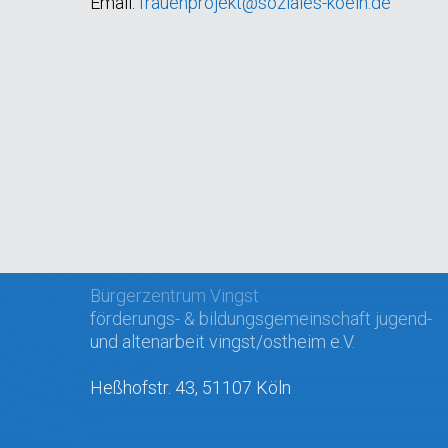
Email:
frauenprojekt@soziales-koeln.de
Bürgerzentrum Vingst
förderungs- & bildungsgemeinschaft jugend-
und altenarbeit vingst/ostheim e.V.
Heßhofstr. 43, 51107 Köln