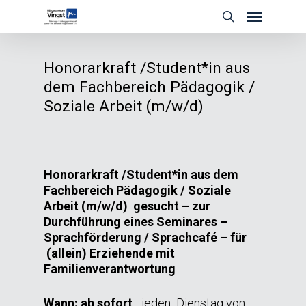
Skip
Menu
to
search
main
content
Honorarkraft /Student*in aus
dem Fachbereich Pädagogik /
Soziale Arbeit (m/w/d)
Honorarkraft /Student*in aus dem
Fachbereich Pädagogik / Soziale
Arbeit (m/w/d)
gesucht – zur
Durchführung eines Seminares –
Sprachförderung / Sprachcafé – für
(allein) Erziehende mit
Familienverantwortung
Wann: ab sofort,
jeden Dienstag von