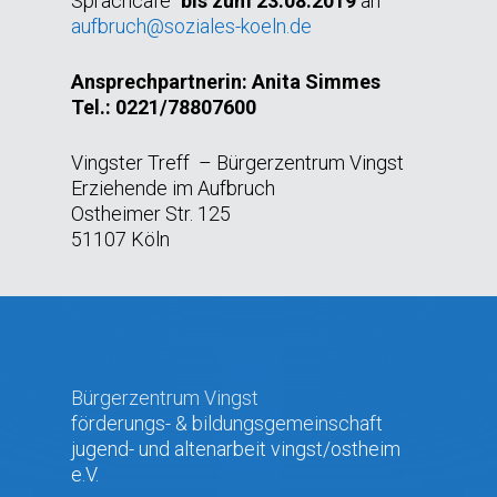
Sprachcafé“
bis zum 23.08.2019
an
aufbruch@soziales-koeln.de
Ansprechpartnerin: Anita Simmes
Tel.: 0221/78807600
Vingster Treff – Bürgerzentrum Vingst
Erziehende im Aufbruch
Ostheimer Str. 125
51107 Köln
Bürgerzentrum Vingst
förderungs- & bildungsgemeinschaft
jugend- und altenarbeit vingst/ostheim
e.V.